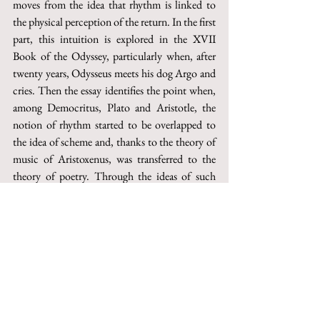
moves from the idea that rhythm is linked to 
the physical perception of the return. In the first 
part, this intuition is explored in the XVII 
Book of the Odyssey, particularly when, after 
twenty years, Odysseus meets his dog Argo and 
cries. Then the essay identifies the point when, 
among Democritus, Plato and Aristotle, the 
notion of rhythm started to be overlapped to 
the idea of scheme and, thanks to the theory of 
music of Aristoxenus, was transferred to the 
theory of poetry. Through the ideas of such 
poets as Leopardi, Mallarmè, Pound, Williams 
and Olson, and the suggestion of thinkers like 
Carlo Sini, Gilles Deleuze and Félix Guattari, 
the essay tries to show how practice and theory 
of  contemporary poetry have never abandoned 
the pristine idea of rhythm, now completely 
liberated from the limits of the traditional 
metres. In the last part of the essay, the concept 