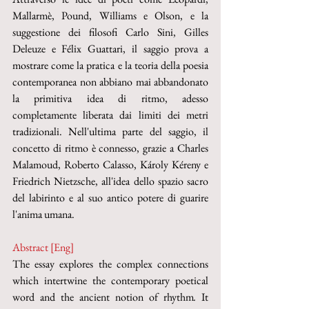
Mallarmè, Pound, Williams e Olson, e la 
suggestione dei filosofi Carlo Sini, Gilles 
Deleuze e Félix Guattari, il saggio prova a 
mostrare come la pratica e la teoria della poesia 
contemporanea non abbiano mai abbandonato 
la primitiva idea di ritmo, adesso 
completamente liberata dai limiti dei metri 
tradizionali. Nell'ultima parte del saggio, il 
concetto di ritmo è connesso, grazie a Charles 
Malamoud, Roberto Calasso, Károly Kéreny e 
Friedrich Nietzsche, all'idea dello spazio sacro 
del labirinto e al suo antico potere di guarire 
l'anima umana.
Abstract [Eng]
The essay explores the complex connections 
which intertwine the contemporary poetical 
word and the ancient notion of rhythm
.
 It 