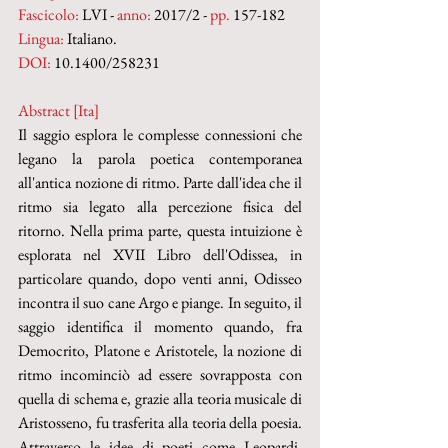
Fascicolo:
 LVI - 
anno:
 2017/2 - 
pp.
 157-182
Lingua:
 Italiano.
DOI:
 10.1400/258231
Abstract [Ita]
Il saggio esplora le complesse connessioni che 
legano la parola poetica contemporanea 
all'antica nozione di ritmo. Parte dall'idea che il 
ritmo sia legato alla percezione fisica del 
ritorno. Nella prima parte, questa intuizione è 
esplorata nel XVII Libro dell'Odissea, in 
particolare quando, dopo venti anni, Odisseo 
incontra il suo cane Argo e piange. In seguito, il 
saggio identifica il momento quando, fra 
Democrito, Platone e Aristotele, la nozione di 
ritmo incominciò ad essere sovrapposta con 
quella di schema e, grazie alla teoria musicale di 
Aristosseno, fu trasferita alla teoria della poesia. 
Attraverso le idee di poeti come Leopardi, 