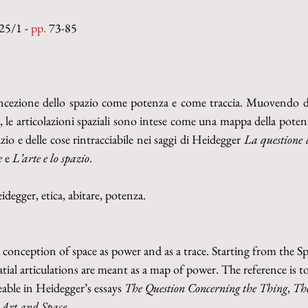
25/1 - 
pp. 
73-85
concezione dello spazio come potenza e come traccia. Muovendo da
, le articolazioni spaziali sono intese come una mappa della potenza
zio e delle cose rintracciabile nei saggi di Heidegger 
La questione 
e
 e 
L’arte e lo spazio
.
eidegger, etica, abitare, potenza.
e conception of space as power and as a trace. Starting from the Sp
atial articulations are meant as a map of power. The reference is t
eable in Heidegger’s essays 
The Question Concerning the Thing
, 
Th
 
Art and Space
.