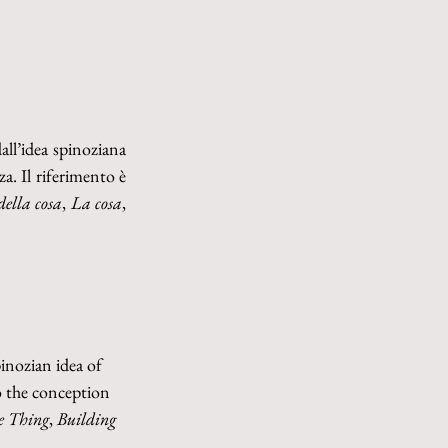
ll’idea spinoziana 
. Il riferimento è 
della cosa
, 
La cosa
, 
inozian idea of 
o the conception 
e Thing
, 
Building 