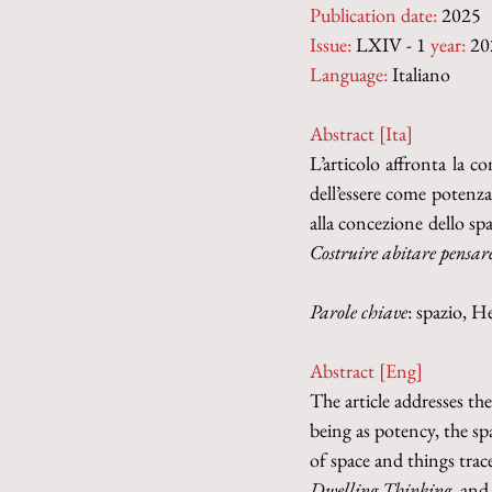
Publication date:
 2025
Issue:
 LXIV - 1 
year:
 20
Language:
 Italiano
Abstract [Ita]
L’articolo affronta la 
dell’essere come potenza
alla concezione dello spa
Costruire abitare pensar
Parole chiave
: spazio, H
Abstract [Eng]
The article addresses th
being as potency, the sp
of space and things trac
Dwelling Thinking
, and