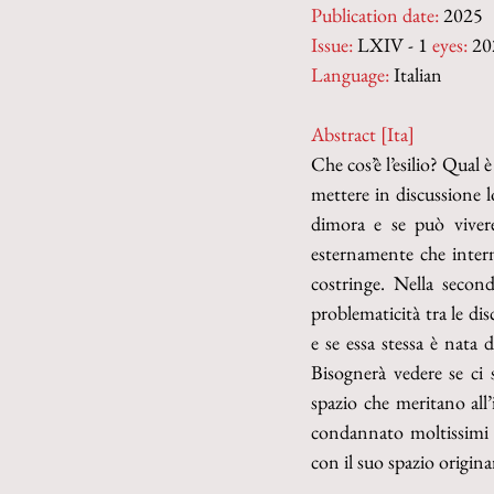
Publication date:
 2025
Issue:
 LXIV - 1 
eyes:
 20
Language:
 Italian
Abstract [Ita]
Che cos’è l’esilio? Qual è
mettere in discussione lo
dimora e se può vivere 
esternamente che interna
costringe. Nella second
problematicità tra le disc
e se essa stessa è nata d
Bisognerà vedere se ci
spazio che meritano all’in
condannato moltissimi fil
con il suo spazio origina