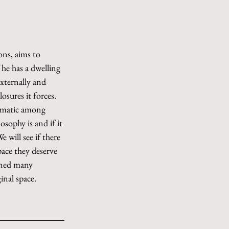
ons, aims to 
 he has a dwelling 
externally and 
osures it forces. 
lematic among 
sophy is and if it 
e will see if there 
pace they deserve 
emned many 
inal space.