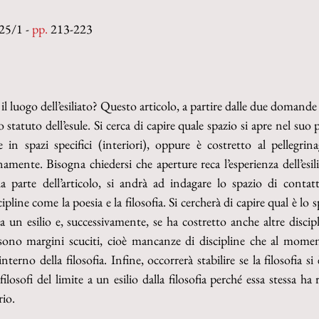
25/1 - 
pp. 
213-223
 il luogo dell’esiliato? Questo articolo, a partire dalle due domande 
 statuto dell’esule. Si cerca di capire quale spazio si apre nel suo 
in spazi specifici (interiori), oppure è costretto al pellegrina
mente. Bisogna chiedersi che aperture reca l’esperienza dell’esili
a parte dell’articolo, si andrà ad indagare lo spazio di contatt
ipline come la poesia e la filosofia. Si cercherà di capire qual è lo sp
a un esilio e, successivamente, se ha costretto anche altre discipl
 sono margini scuciti, cioè mancanze di discipline che al mom
terno della filosofia. Infine, occorrerà stabilire se la filosofia si è
osofi del limite a un esilio dalla filosofia perché essa stessa ha r
rio.