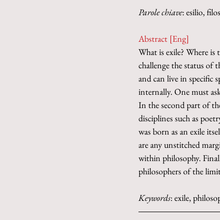
Parole chiave
: esilio, fi
Abstract [Eng]
What is exile? Where is t
challenge the status of t
and can live in specific 
internally. One must ask
In the second part of th
disciplines such as poet
was born as an exile itsel
are any unstitched margin
within philosophy. Final
philosophers of the limit
Keywords
: exile, philos