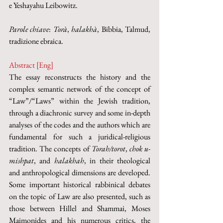
e Yeshayahu Leibowitz.
Parole chiave
: 
Torà
, 
halakhà
, Bibbia, Talmud, 
tradizione ebraica.
Abstract [Eng]
The essay reconstructs the history and the 
complex semantic network of the concept of 
“Law”/“Laws” within the Jewish tradition, 
through a diachronic survey and some in-depth 
analyses of the codes and the authors which are 
fundamental for such a juridical-religious 
tradition. The concepts of 
Torah/torot
, 
chok u-
mishpat
, and 
halakhah
, in their theological 
and anthropological dimensions are developed. 
Some important historical rabbinical debates 
on the topic of Law are also presented, such as 
those between Hillel and Shammai, Moses 
Maimonides and his numerous critics, the 