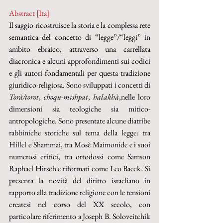
Abstract [Ita]
Il saggio ricostruisce la storia e la complessa rete 
semantica del concetto di “legge”/“leggi” in 
ambito ebraico, attraverso una carrellata 
diacronica e alcuni approfondimenti sui codici 
e gli autori fondamentali per questa tradizione 
giuridico-religiosa. Sono sviluppati i concetti di 
Torà/torot
, 
choqu-mishpat
, 
halakhà
,nelle loro 
dimensioni sia teologiche sia mitico-
antropologiche. Sono presentate alcune diatribe 
rabbiniche storiche sul tema della legge: tra 
Hillel e Shammai, tra Mosè Maimonide e i suoi 
numerosi critici, tra ortodossi come Samson 
Raphael Hirsch e riformati come Leo Baeck. Si 
presenta la novità del diritto israeliano in 
rapporto alla tradizione religione con le tensioni 
createsi nel corso del XX secolo, con 
particolare riferimento a Joseph B. Soloveitchik 