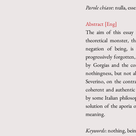
Parole chiave
: nulla, es
Abstract [Eng]
The aim of this essay 
theoretical monster, t
negation of being, is
progressively forgotten,
by Gorgias and the co
nothingness, but not ab
Severino, on the contra
coherent and authentic n
by some Italian philoso
solution of the aporia o
meaning.
Keywords
: nothing, bei