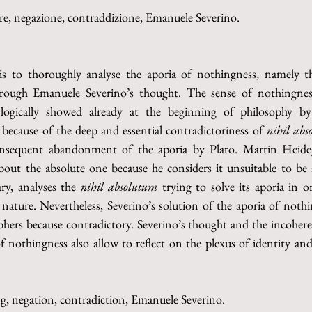
sere, negazione, contraddizione, Emanuele Severino.
is to thoroughly analyse the aporia of nothingness, namely the
hrough Emanuele Severino’s thought. The sense of nothingness
 logically showed already at the beginning of philosophy by
 because of the deep and essential contradictoriness of 
nihil ab
nsequent abandonment of the aporia by Plato. Martin Heideg
out the absolute one because he considers it unsuitable to be s
ry, analyses the 
nihil absolutum
 trying to solve its aporia in or
ature. Nevertheless, Severino’s solution of the aporia of nothing
phers because contradictory. Severino’s thought and the incohere
f nothingness also allow to reflect on the plexus of identity and 
ng, negation, contradiction, Emanuele Severino.