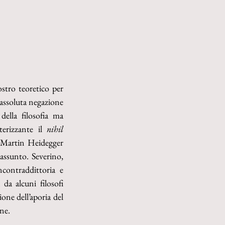
stro teoretico per 
assoluta negazione 
ella filosofia ma 
terizzante il 
nihil 
 Martin Heidegger 
ssunto. Severino, 
contraddittoria e 
da alcuni filosofi 
one dell’aporia del 
one.