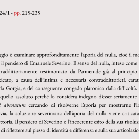
24/1 - 
pp. 
215-235
ggio è esaminare approfonditamente l’aporia del nulla, cioè il mo
il pensiero di Emanuele Severino. Il senso del nulla, inteso come 
ntraddittoriamente testimoniato da Parmenide già al principio d
cato, a causa dell’intima e necessaria contraddittorietà carat
da Gorgia, e del conseguente congedo platonico dalla difficoltà.
quello assoluto perché lo considera indegno d’esser seriamente a
l absolutum
 cercando di risolverne l’aporia per mostrarne l’in
ia, la soluzione severiniana dell’aporia del nulla viene criticata 
toria. Il pensiero di Severino e l’incoerente esito della sua risoluzi
 riflettere sul plesso di identità e differenza e sulla sua articolazi