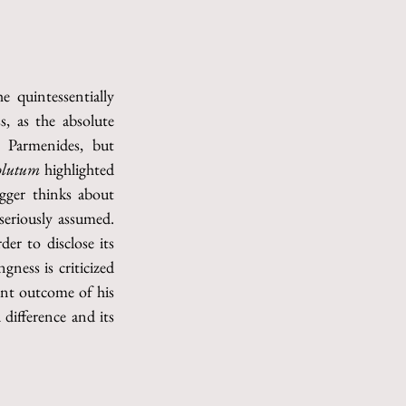
 quintessentially 
, as the absolute 
 Parmenides, but 
solutum
 highlighted 
ger thinks about 
eriously assumed. 
der to disclose its 
ness is criticized 
nt outcome of his 
difference and its 