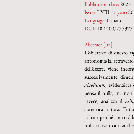
Publication date:
 2024
Issue:
 LXIII - 1 
year:
 20
Language:
 Italiano
DOI: 
10.1400/297377
Abstract [Ita]
L’obiettivo di questo sa
antonomasia, attraverso 
dell’essere, viene inco
successivamente dimenti
absolutum,
 evidenziata 
pensa il nulla, ma non 
invece, analizza il 
nihi
autentica natura. Tuttav
italiani perché contraddit
nulla consentono anche di