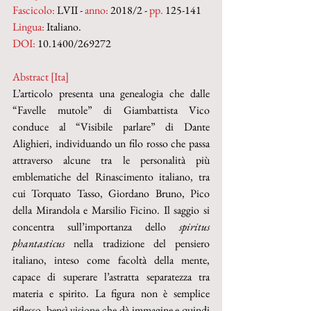
Fascicolo:
 LVII - 
anno:
 2018/2 - 
pp.
 125-141
Lingua:
 Italiano.
DOI:
 10.1400/269272
Abstract [Ita]
L’articolo presenta una genealogia che dalle 
“Favelle mutole” di Giambattista Vico 
conduce al “Visibile parlare” di Dante 
Alighieri, individuando un filo rosso che passa 
attraverso alcune tra le personalità più 
emblematiche del Rinascimento italiano, tra 
cui Torquato Tasso, Giordano Bruno, Pico 
della Mirandola e Marsilio Ficino. Il saggio si 
concentra sull’importanza dello 
spiritus 
phantasticus
 nella tradizione del pensiero 
italiano, inteso come facoltà della mente, 
capace di superare l’astratta separatezza tra 
materia e spirito. La figura non è semplice 
riflesso, bensì visione che dà immagine e quindi 