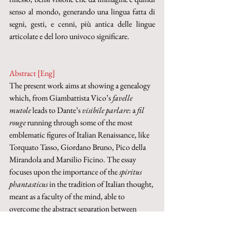
senso al mondo, generando una lingua fatta di 
segni, gesti, e cenni, più antica delle lingue 
articolate e del loro univoco significare.
Abstract [Eng]
The present work aims at showing a genealogy 
which, from Giambattista Vico’s 
favelle 
mutole 
leads to Dante’s 
visibile parlare
: a 
fil 
rouge 
running through some of the most 
emblematic figures of Italian Renaissance, like 
Torquato Tasso, Giordano Bruno, Pico della 
Mirandola and Marsilio Ficino. The essay 
focuses upon the importance of the 
spiritus 
phantasticus 
in the tradition of Italian thought, 
meant as a faculty of the mind, able to 
overcome the abstract separation between 
mind and matter. In the light of this faculty, an 