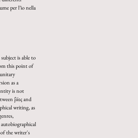
ume per l’io nella 
ubject is able to 
om this point of 
unitary 
sion as a 
ntity is not 
etween βίος and 
hical writing, as 
genres, 
n autobiographical 
of the writer's 