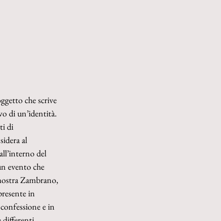
oggetto che scrive 
vo di un’identità. 
i di 
idera al 
ll’interno del 
 un evento che 
 mostra Zambrano, 
presente in 
 confessione e in 
 differenti 