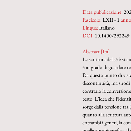
Data pubblicazione:
 20
Fascicolo:
 LXII - 1 
anno
Lingua:
 Italiano
DOI: 
10.1400/292249
Abstract [Ita]
La scrittura del sé è sta
è in grado di guardare re
Da questo punto di vista
discontinuità, ma snodi d
contrario la conversione
testo. L’idea che l’ident
sorge dalla tensione tra
quanto alla scrittura au
entrambi i generi, la con
quella autobiografica. Il