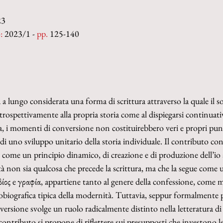
23
:
 2023/1 - 
pp. 
125-140
ta a lungo considerata una forma di scrittura attraverso la quale il s
trospettivamente alla propria storia come al dispiegarsi continuati
, i momenti di conversione non costituirebbero veri e propri punt
i uno sviluppo unitario della storia individuale. Il contributo cons
 come un principio dinamico, di creazione e di produzione dell’io a
ità non sia qualcosa che precede la scrittura, ma che la segue come
 βίος e γραφία, appartiene tanto al genere della confessione, come
tobiografica tipica della modernità. Tuttavia, seppur formalmente 
versione svolge un ruolo radicalmente distinto nella letteratura di
 contributo si propone di riflettere sui presupposti che investono le