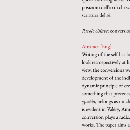
posizioni dell’io di chi s
scrittura del sé.
Parole chiave
: conversi
Abstract [Eng]
Writing of the self has 
look retrospectively at 
view, the conversions wo
development of the indiv
dynamic principle of cre
something that precedes 
γραφία, belongs as much 
is evident in Valéry, Ami
conversion plays a radica
works. The paper aims at