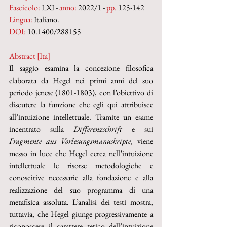
Fascicolo:
 LXI - 
anno:
 2022/1 - 
pp. 
125-142
Lingua:
 Italiano.
DOI: 
10.1400/288155
Abstract [Ita]
Il saggio esamina la concezione filosofica 
elaborata da Hegel nei primi anni del suo 
periodo jenese (1801-1803), con l’obiettivo di 
discutere la funzione che egli qui attribuisce 
all’intuizione intellettuale. Tramite un esame 
incentrato sulla 
Differenzschrift
 e sui 
Fragmente aus Vorlesungsmanuskripte
, viene 
messo in luce che Hegel cerca nell’intuizione 
intellettuale le risorse metodologiche e 
conoscitive necessarie alla fondazione e alla 
realizzazione del suo programma di una 
metafisica assoluta. L’analisi dei testi mostra, 
tuttavia, che Hegel giunge progressivamente a 
riconoscere il carattere tetico dell’intuizione 