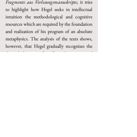
Fragmente aus Vorlesungsmanuskripte
, it tries 
to highlight how Hegel seeks in intellectual 
intuition the methodological and cognitive 
resources which are required by the foundation 
and realization of his program of an absolute 
metaphysics. The analysis of the texts shows, 
however, that Hegel gradually recognises the 
thetical character of intellectual intuition and 
its inability to express the necessary orientation 
of the system towards self-knowledge. For these 
reasons, in the second half of his Jena period 
(1804-1806), he revised his conception of the 
foundations of philosophy, thus developing the 
dialectical method and distancing himself from 
a thinking perspective that had united him with 
Schelling.
Keywords
: intellectual intuition, Hegel, 
Schelling, dialectic, 
Differenzschrift
.