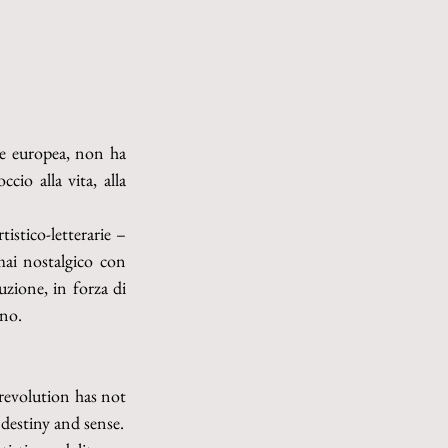
le europea, non ha 
o alla vita, alla 
stico-letterarie – 
mai nostalgico con 
uzione, in forza di 
ano.
revolution has not 
 destiny and sense.