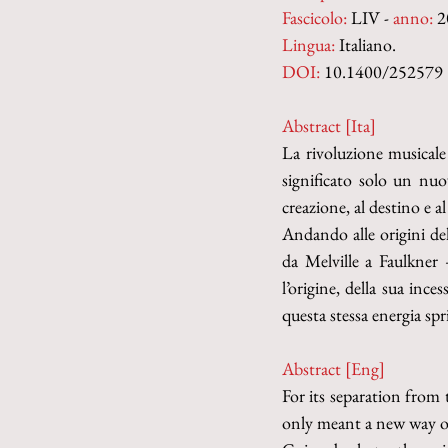
Fascicolo:
 LIV - 
anno:
 2
Lingua:
 Italiano.
DOI: 
10.1400/252579
Abstract [Ita]
La rivoluzione musicale 
significato solo un nuo
creazione, al destino e al
Andando alle origini del
da Melville a Faulkner 
l’origine, della sua ince
questa stessa energia sp
Abstract [Eng]
For its separation from 
only meant a new way of 