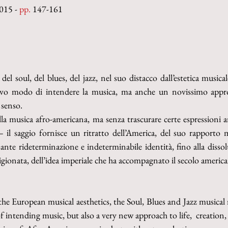
015 - 
pp.
 147-161
del soul, del blues, del jazz, nel suo distacco dall’estetica musica
vo modo di intendere la musica, ma anche un novissimo approcci
 senso.
la musica afro-americana, ma senza trascurare certe espressioni arti
– il saggio fornisce un ritratto dell’America, del suo rapporto 
ssante rideterminazione e indeterminabile identità, fino alla dissol
rigionata, dell’idea imperiale che ha accompagnato il secolo americ
the European musical aesthetics, the Soul, Blues and Jazz musical 
intending music, but also a very new approach to life,  creation,