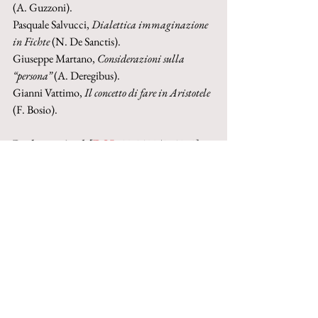
(A. Guzzoni). 
Pasquale Salvucci, 
Dialettica immaginazione 
in Fichte
 (N. De Sanctis).
Giuseppe Martano, 
Considerazioni sulla 
“persona” 
(A. Deregibus).
Gianni Vattimo, 
Il concetto di fare in Aristotele
(F. Bosio).
Books received [
DOI: 
10.1400/274258]
Re-edition 2016 on the occasion of the 
journal's 60th anniversary
Buy ebook on Google Play
Buy ebook on Torrossa
© 2023 by Inschibboleth edizioni - Roma
redazione@inschibbolethedizioni.com