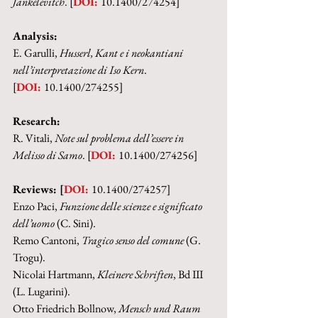
Jankélévitch
. [
DOI: 
10.1400/274254]
Analysis:
E. Garulli, 
Husserl, Kant e i neokantiani 
nell’interpretazione di Iso Kern
.
[
DOI: 
10.1400/274255]
Research:
R. Vitali, 
Note sul problema dell’essere in 
Melisso di Samo
. [
DOI: 
10.1400/274256]
Reviews: [
DOI: 
10.1400/274257]
Enzo Paci, 
Funzione delle scienze e significato 
dell’uomo
 (C. Sini).
Remo Cantoni, 
Tragico senso del comune
 (G. 
Trogu).
Nicolai Hartmann, 
Kleinere Schriften
, Bd III 
(L. Lugarini).
Otto Friedrich Bollnow, 
Mensch und Raum