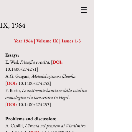
IX, 1964
Year 1964 | Volume IX | Issues 1-3
Essays:
E. Weil, 
Filosofia e realtà. 
[
DOI: 
10.1400/274251]
A.G. Gargani, 
Metodologismo e filosofia. 
[
DOI: 
10.1400/274252]
F. Bosio, 
Le antinomie kantiane della totalità 
cosmologica e la loro critica in Hegel
.
[
DOI: 
10.1400/274253]
Problems and discussion:
A. Canilli, 
L’ironia nel pensiero di Vladimiro 