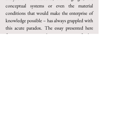
conceptual systems or even the material 
conditions that would make the enterprise of 
knowledge possible – has always grappled with 
this acute paradox. The essay presented here 
focuses on some key moments of this 
confrontation, which, passing through the 
fundamental places of the Western theoretical 
tradition, seems ultimately to gather into an 
awareness – consciousness distinct from 
knowledge, in Kant – or perhaps better in the 
emotion
 with which knowing, as a habit of life, 
is embodied in the exercise of philosophizing.
Keywords
: genealogy, phenomenology, event, 
sign, everyday life.
This paper can be purchased on Torrossa
http://digital.casalini.it/10.1400/293849