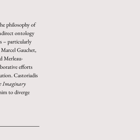
the philosophy of 
ndirect ontology 
 – particularly 
, Marcel Gauchet, 
ed Merleau-
borative efforts 
ution. Castoriadis 
e Imaginary 
him to diverge 