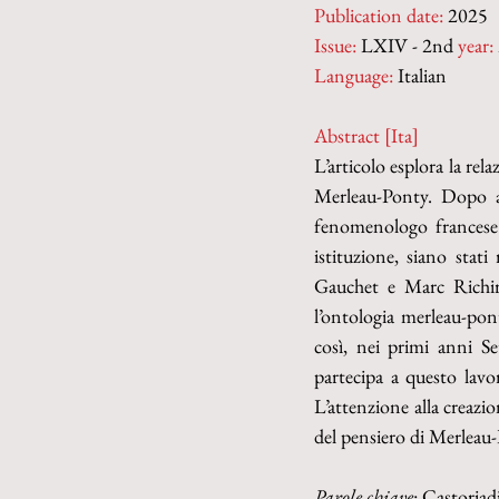
Publication date:
 2025
Issue:
 LXIV - 2nd 
year:
Language:
 Italian
Abstract [Ita]
L’articolo esplora la rela
Merleau-Ponty. Dopo ave
fenomenologo francese n
istituzione, siano stat
Gauchet e Marc Richir.
l’ontologia merleau-pont
così, nei primi anni Set
partecipa a questo lavor
L’attenzione alla creazi
del pensiero di Merleau
Parole chiave
: Castoriad