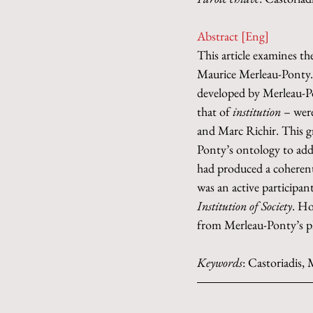
Abstract [Eng]
This article examines th
Maurice Merleau-Ponty. 
developed by Merleau-Pon
that of 
institution
 – wer
and Marc Richir. This g
Ponty’s ontology to addre
had produced a coherent 
was an active participan
Institution of Society
. Ho
from Merleau-Ponty’s phil
Keywords
: Castoriadis, 