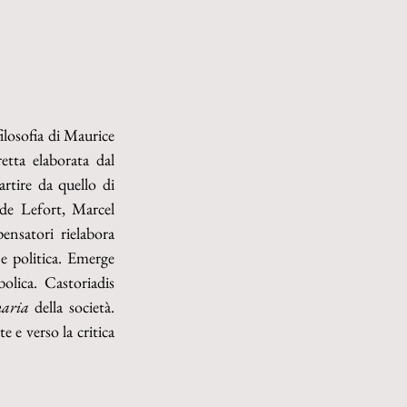
ilosofia di Maurice 
tta elaborata dal 
rtire da quello di 
ude Lefort, Marcel 
nsatori rielabora 
e politica. Emerge 
olica. Castoriadis 
naria
 della società. 
e verso la critica 