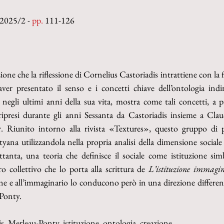
 2025/2 - 
pp.
 111-126
zione che la riflessione di Cornelius Castoriadis intrattiene con la f
r presentato il senso e i concetti chiave dell’ontologia indire
egli ultimi anni della sua vita, mostra come tali concetti, a pa
i ripresi durante gli anni Sessanta da Castoriadis insieme a Cla
 Riunito intorno alla rivista «Textures», questo gruppo di pe
yana utilizzandola nella propria analisi della dimensione sociale 
tanta, una teoria che definisce il sociale come istituzione simb
o collettivo che lo porta alla scrittura de 
L’istituzione immagi
one e all’immaginario lo conducono però in una direzione differente 
-Ponty.
is, Merleau-Ponty, istituzione, ontologia, creazione.