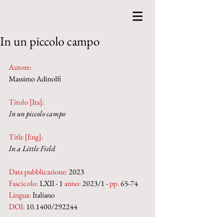
In un piccolo campo
Autore:
Massimo Adinolfi
Titolo [Ita]: 
In un piccolo campo
Title [Eng]: 
In a Little Field
Data pubblicazione:
 2023
Fascicolo:
 LXII - 1 
anno:
 2023/1 - 
pp. 
65-74
Lingua:
 Italiano
DOI: 
10.1400/292244