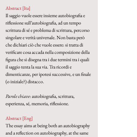
Abstract [Ita]
Il saggio vuole essere insieme autobiografia e 
riflessione sull’autobiografia, ad un tempo 
scrittura di sé e problema di scrittura, percorso 
singolare e verità universale. Non basta però 
che dichiari ciò che vuole essere: si tratta di 
verificare cosa accada nella composizione della 
figura che si disegna tra i due termini tra i quali 
il saggio tenta la sua via. Tra ricordi e 
dimenticanze, per ipotesi successive, e un finale 
(o iniziale?) distacco.
Parole chiave
: autobiografia, scrittura, 
esperienza, sé, memoria, riflessione.
Abstract [Eng]
The essay aims at being both an autobiography 
and a reflection on autobiography, at the same 