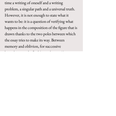
time a writing of oneself and a writing 
problem, a singular path and a universal truth. 
However, it is not enough to state what it 
wants to be: it is a question of verifying what 
happens in the composition of the figure that is 
drawn thanks to the two poles between which 
the essay tries to make its way. Between 
memory and oblivion, for successive 
hypotheses, and a final (or inchoative?) 
detachment.
Keywords
: autobiography, writing, experience, 
self, memory, reflection.
This paper can be purchased on Torrossa
http://digital.casalini.it/10.1400/292244
© 2023 by Inschibboleth edizioni - Roma
redazione@inschibbolethedizioni.com