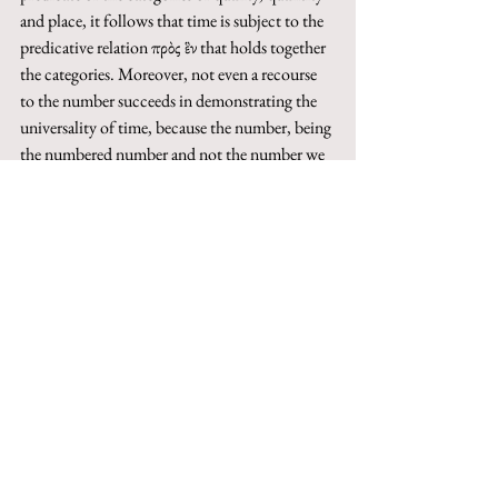
and place, it follows that time is subject to the 
predicative relation πρὸς ἓν that holds together 
the categories. Moreover, not even a recourse 
to the number succeeds in demonstrating the 
universality of time, because the number, being 
the numbered number and not the number we 
number with, cannot be an abstractly equal 
measure gathering all physical motions. As a 
result, time turns out to be polivocal, so that 
there will be different kinds of times for each 
one of the categories it is predicate of, and, 
finally, birth and death will not belong to time, 
because they are changes, not contemplated in 
the definition of time.
Keywords
: time, motion, change, number, 
categories.