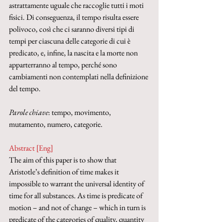
astrattamente uguale che raccoglie tutti i moti 
fisici. Di conseguenza, il tempo risulta essere 
polivoco, così che ci saranno diversi tipi di 
tempi per ciascuna delle categorie di cui è 
predicato, e, infine, la nascita e la morte non 
apparterranno al tempo, perché sono 
cambiamenti non contemplati nella definizione 
del tempo.
Parole chiave
: tempo, movimento, 
mutamento, numero, categorie.
Abstract [Eng]
The aim of this paper is to show that 
Aristotle’s definition of time makes it 
impossible to warrant the universal identity of 
time for all substances. As time is predicate of 
motion – and not of change – which in turn is 
predicate of the categories of quality, quantity 