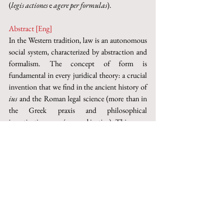
(
legis actiones
 e 
agere per formulas
).
Abstract [Eng]
In the Western tradition, law is an autonomous 
social system, characterized by abstraction and 
formalism. The concept of form is 
fundamental in every juridical theory: a crucial 
invention that we find in the ancient history of 
ius
 and the Roman legal science (more than in 
the Greek praxis and philosophical 
investigation on 
nómos
 and justice). This paper 
focuses upon the origin and meaning of this 
“formal rationality”, especially with reference 
to its emergence in two different experiences of 
the Roman civil trial (
legis actiones
 and 
agere 
per formulas
).
This paper can be purchased on Torrossa
http://digital.casalini.it/10.1400/275516