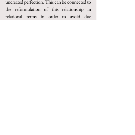
uncreated perfection. This can be connected to 
the reformulation of this relationship in 
relational terms in order to avoid due 
approximations to Plotinus’s dialectics, which 
had indirectly influenced the neoarian positions 
of Eunomius. The metaphysical value of the 
term 
rhythmos itself
, modified in the passage 
from dualism to monism, appears on the 
background of the theological re-elaboration 
aimed at restructuring the ontology moving 
from of the irreducibility of reality to the 
dimension of concepts.
This paper can be purchased on Torrossa
http://digital.casalini.it/10.1400/258174
© 2023 by Inschibboleth edizioni - Roma
redazione@inschibbolethedizioni.com