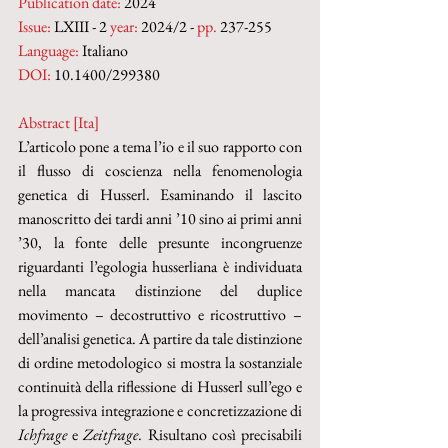
Publication date:
 2024
Issue:
 LXIII - 2 
year:
 2024/2 - 
pp. 
237-255
Language:
 Italiano
DOI: 
10.1400/299380
Abstract [Ita]
L’articolo pone a tema l’io e il suo rapporto con 
il flusso di coscienza nella fenomenologia 
genetica di Husserl. Esaminando il lascito 
manoscritto dei tardi anni ’10 sino ai primi anni 
’30, la fonte delle presunte incongruenze 
riguardanti l’egologia husserliana è individuata 
nella mancata distinzione del duplice 
movimento – decostruttivo e ricostruttivo – 
dell’analisi genetica. A partire da tale distinzione 
di ordine metodologico si mostra la sostanziale 
continuità della riflessione di Husserl sull’ego e 
la progressiva integrazione e concretizzazione di 
Ichfrage 
e 
Zeitfrage
. Risultano così precisabili 