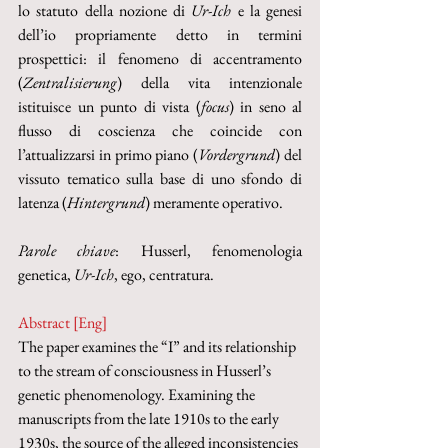
lo statuto della nozione di 
Ur-Ich 
e la genesi 
dell’io propriamente detto in termini 
prospettici: il fenomeno di accentramento 
(
Zentralisierung
) della vita intenzionale 
istituisce un punto di vista (
focus
) in seno al 
flusso di coscienza che coincide con 
l’attualizzarsi in primo piano (
Vordergrund
) del 
vissuto tematico sulla base di uno sfondo di 
latenza (
Hintergrund
) meramente operativo.
Parole chiave
: Husserl, fenomenologia 
genetica, 
Ur-Ich
, ego, centratura.
Abstract [Eng]
The paper examines the “I” and its relationship 
to the stream of consciousness in Husserl’s 
genetic phenomenology. Examining the 
manuscripts from the late 1910s to the early 
1930s, the source of the alleged inconsistencies 