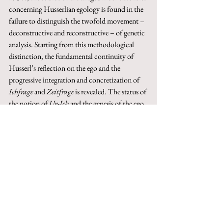
concerning Husserlian egology is found in the 
failure to distinguish the twofold movement – 
deconstructive and reconstructive – of genetic 
analysis. Starting from this methodological 
distinction, the fundamental continuity of 
Husserl’s reflection on the ego and the 
progressive integration and concretization of 
Ichfrage
 and 
Zeitfrage
 is revealed. The status of 
the notion of 
Ur-Ich
 and the genesis of the ego 
as such can thus be clarified in perspectival 
terms. The phenomenon of centralization 
(
Zentralisierung
) of intentional life establishes, 
within the stream of consciousness, a point of 
view (
focus
) that coincides with the 
actualization in the foreground (
Vordergrund
) 
of the thematic lived experience on the basis of 
a merely operative and potential background 
(
Hintergrund
).