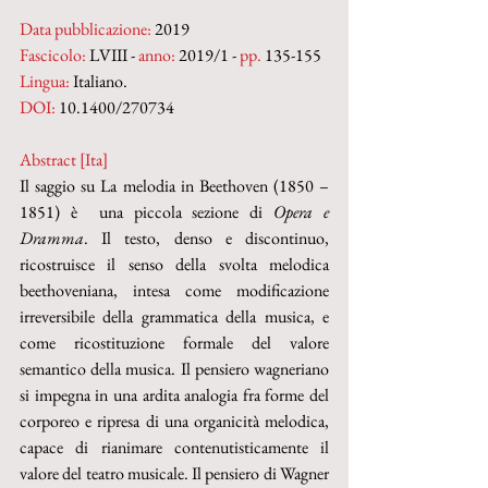
Data pubblicazione:
 2019
Fascicolo:
 LVIII - 
anno:
 2019/1 - 
pp.
 135-155
Lingua:
 Italiano.
DOI: 
10.1400/270734
Abstract [Ita]
Il saggio su La melodia in Beethoven (1850 – 
1851) è  una piccola sezione di 
Opera e 
Dramma
. Il testo, denso e discontinuo, 
ricostruisce il senso della svolta melodica 
beethoveniana, intesa come modificazione 
irreversibile della grammatica della musica, e 
come ricostituzione formale del valore 
semantico della musica. Il pensiero wagneriano 
si impegna in una ardita analogia fra forme del 
corporeo e ripresa di una organicità melodica, 
capace di rianimare contenutisticamente il 
valore del teatro musicale. Il pensiero di Wagner 