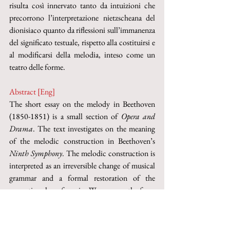
risulta così innervato tanto da intuizioni che 
precorrono l’interpretazione nietzscheana del 
dionisiaco quanto da riflessioni sull’immanenza 
del significato testuale, rispetto alla costituirsi e 
al modificarsi della melodia, inteso come un 
teatro delle forme. 
Abstract [Eng]
The short essay on the melody in Beethoven 
(1850-1851) is a small section of 
Opera and 
Drama
. The text investigates on the meaning 
of the melodic construction in Beethoven’s 
Ninth Symphony
. The melodic construction is 
interpreted as an irreversible change of musical 
grammar and a formal restoration of the 
semantic value of music. Wagner sees the form 
of melody before Beethoven’s 
Ninth 
like an 
attire hiding bodily pulses: this interpretation is 
a model for Nietzsche’s Dyonisian Art in 
Die 