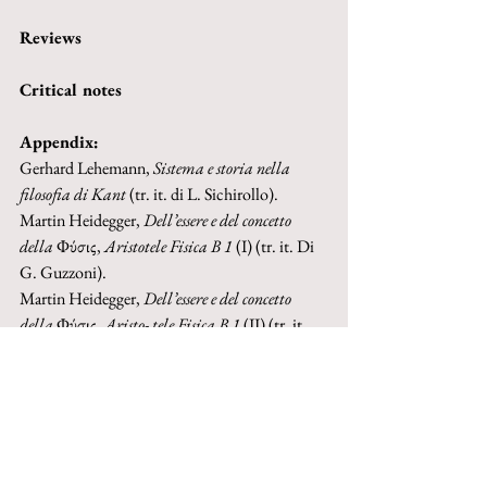
Reviews
Critical notes
Appendix:
Gerhard Lehemann, 
Sistema e storia nella 
filosofia di Kant 
(tr. it. di L. Sichirollo).
Martin Heidegger, 
Dell’essere e del concetto 
della 
Φύσις, 
Aristotele Fisica B 1 
(I) (tr. it. Di 
G. Guzzoni).
Martin Heidegger, 
Dell’essere e del concetto 
della 
Φύσις, 
Aristo- tele Fisica B 1 
(II) (tr. it. 
Di G. Guzzoni).
Books received
Buy paper-book on IBS
Buy paper-book on Amazon