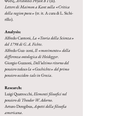
Φύσις, 
Aristoteles Physik B 1 
(II).
Lettere di Maimon a Kant sulla «Critica 
della ragion pura» 
(tr. it. A cura di L. Sichi- 
rillo).
Analysis:
Alfredo Cantoni, 
La «Teoria della Scienza» 
del 1798 di G. A. Fichte
.
Alfredo Guz- zoni, 
Il «movimento» della 
differenza ontologica di Heidegger
.
Giorgio Guzzoni, 
Dell’ultimo ritorno del 
pensiero tedesco la «Geschichte» del primo 
pensiero occiden- tale in Grecia
.
Research:
Luigi Quatrocchi, 
Elementi filosofici nel 
pensiero di Theodor W. Adorno
.
Arturo Deregibus, 
Aspetti della filosofia 
americana
.