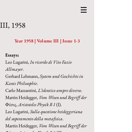
III, 1958
Year 1958 | Volume III | Issue 1-3
Essays:
Leo Lugarini, 
In ricordo di Vito Fazio 
Allmayer
.
Gerhard Lehmann, 
System und Geschichte in 
Kants Philosophie
.
Carlo Mazzantini, 
L’identico sempre diverso
.
Martin Heidegger, 
Vom Wesen und Begriff der 
Φύσις, 
Aristoteles Physik B 1 
(I).
Leo Lugarini, 
Sulla questione heideggeriana 
del superamento della metafisica
.
Martin Heidegger, 
Vom Wesen und Begriff der 