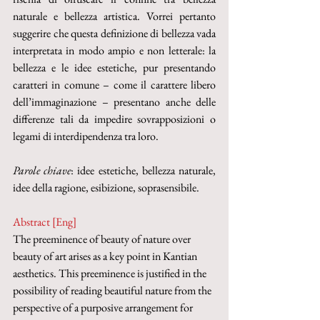
naturale e bellezza artistica. Vorrei pertanto 
suggerire che questa definizione di bellezza vada 
interpretata in modo ampio e non letterale: la 
bellezza e le idee estetiche, pur presentando 
caratteri in comune – come il carattere libero 
dell’immaginazione – presentano anche delle 
differenze tali da impedire sovrapposizioni o 
legami di interdipendenza tra loro.
Parole chiave
:
idee estetiche, bellezza naturale, 
idee della ragione, esibizione, soprasensibile.
Abstract [Eng]
The preeminence of beauty of nature over 
beauty of art arises as a key point in Kantian 
aesthetics. This preeminence is justified in the 
possibility of reading beautiful nature from the 
perspective of a purposive arrangement for 