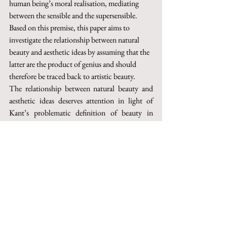
human being’s moral realisation, mediating 
between the sensible and the supersensible. 
Based on this premise, this paper aims to 
investigate the relationship between natural 
beauty and aesthetic ideas by assuming that the 
latter are the product of genius and should 
therefore be traced back to artistic beauty.
The relationship between natural beauty and 
aesthetic ideas deserves attention in light of 
Kant’s problematic definition of beauty in 
general (both natural and artistic) as an 
expression of aesthetic ideas, a definition that 
risks blurring the line between natural beauty 
and artistic beauty. Therefore, I would like to 
suggest that this definition of beauty should be 
interpreted broadly and non-literally: beauty 
and aesthetic ideas, while having 
characteristics 
in common – such as the free character of 
imagination – also have differences that exclude 