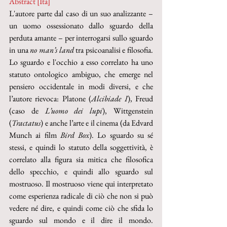
Abstract [Ita]
L'autore parte dal caso di un suo analizzante – 
un uomo ossessionato dallo sguardo della 
perduta amante – per interrogarsi sullo sguardo 
in una 
no man’s land
 tra psicoanalisi e filosofia. 
Lo sguardo e l'occhio a esso correlato ha uno 
statuto ontologico ambiguo, che emerge nel 
pensiero occidentale in modi diversi, e che 
l’autore rievoca: Platone (
Alcibiade I
), Freud 
(caso
de
 L’uomo dei lupi
), Wittgenstein 
(
Tractatus
) e anche l’arte e il cinema (da Edvard 
Munch ai film 
Bird Box
). Lo sguardo su sé 
stessi, e quindi lo statuto della soggettività, è 
correlato alla figura sia mitica che filosofica 
dello specchio, e quindi allo sguardo sul 
mostruoso. Il mostruoso viene qui interpretato 
come esperienza radicale di ciò che non si può 
vedere né dire, e quindi come ciò che sfida lo 
sguardo sul mondo e il dire il mondo. 