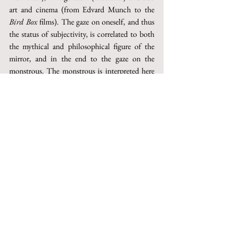
art and cinema (from Edvard Munch to the 
Bird Box
 films). The gaze on oneself, and thus 
the status of subjectivity, is correlated to both 
the mythical and philosophical figure of the 
mirror, and in the end to the gaze on the 
monstrous. The monstrous is interpreted here 
as the radical experience of what can neither be 
seen nor said, and thus as what challenges one's 
gaze and speech on the world. In short, 
monsters are not imaginary creatures, but the 
emergence of the real in the world watched and 
told.
Keywords
: psychoanalysis of the gaze, Plato and 
the pupil, Wittgenstein on the visual field, 
mirror stage and subjectivity, emergence of the 
monstrous.