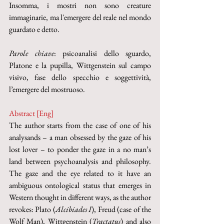
Insomma, i mostri non sono creature 
immaginarie, ma l'emergere del reale nel mondo 
guardato e detto.
Parole chiave
: psicoanalisi dello sguardo, 
Platone e la pupilla, Wittgenstein sul campo 
visivo, fase dello specchio e soggettività, 
l’emergere del mostruoso.
Abstract [Eng]
The author starts from the case of one of his 
analysands – a man obsessed by the gaze of his 
lost lover – to ponder the gaze in a no man’s 
land between psychoanalysis and philosophy. 
The gaze and the eye related to it have an 
ambiguous ontological status that emerges in 
Western thought in different ways, as the author 
revokes: Plato (
Alcibiades I
), Freud (case of the 
Wolf Man), Wittgenstein (
Tractatus
) and also 