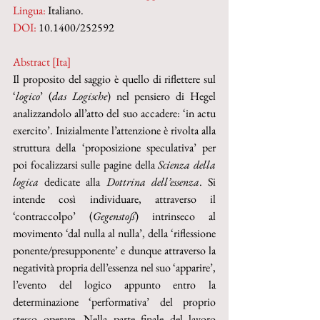
Lingua:
 Italiano.
DOI:
 10.1400/252592
Abstract [Ita]
Il proposito del saggio è quello di riflettere sul 
‘
logico
’ (
das Logische
) nel pensiero di Hegel 
analizzandolo all’atto del suo accadere: ‘in actu 
exercito’. Inizialmente l’attenzione è rivolta alla 
struttura della ‘proposizione speculativa’ per 
poi focalizzarsi sulle pagine della 
Scienza della 
logica
 dedicate alla 
Dottrina dell’essenza
. Si 
intende così individuare, attraverso il 
‘contraccolpo’ (
Gegenstoß
) intrinseco al 
movimento ‘dal nulla al nulla’, della ‘riflessione 
ponente/presupponente’ e dunque attraverso la 
negatività propria dell’essenza nel suo ‘apparire’, 
l’evento del logico appunto entro la 
determinazione ‘performativa’ del proprio 
stesso operare. Nella parte finale del lavoro 