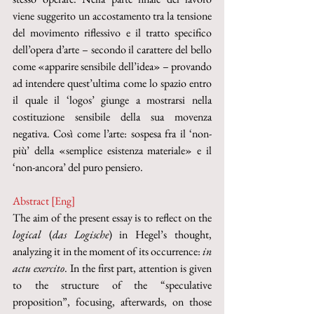
viene suggerito un accostamento tra la tensione 
del movimento riflessivo e il tratto specifico 
dell’opera d’arte – secondo il carattere del bello 
come «apparire sensibile dell’idea» – provando 
ad intendere quest’ultima come lo spazio entro 
il quale il ‘logos’ giunge a mostrarsi nella 
costituzione sensibile della sua movenza 
negativa. Così come l’arte: sospesa fra il ‘non-
più’ della «semplice esistenza materiale» e il 
‘non-ancora’ del puro pensiero.
Abstract [Eng]
The aim of the present essay is to reflect on the 
logical
 (
das Logische
) in Hegel’s thought, 
analyzing it in the moment of its occurrence: 
in 
actu exercito
. In the first part, attention is given 
to the structure of the “speculative 
proposition”, focusing, afterwards, on those 