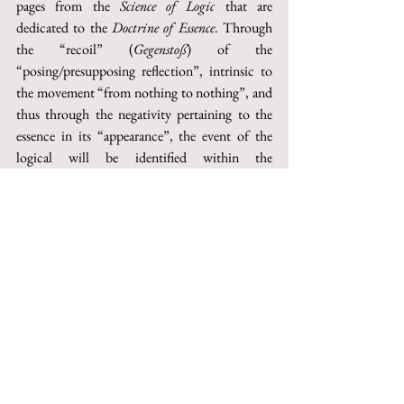
pages from the 
Science of Logic
 that are 
dedicated to the 
Doctrine of Essence
. Through 
the “recoil” (
Gegenstoß
) of the 
“posing/presupposing reflection”, intrinsic to 
the movement “from nothing to nothing”, and 
thus through the negativity pertaining to the 
essence in its “appearance”, the event of the 
logical will be identified within the 
performative determination of its own doing 
act. In the last part of the essay, a juxtaposition 
between the tension of the reflective movement 
and the specific trait of the work of art – 
according to the nature of Beauty as the 
«sensitive appearance of the idea» – is 
suggested, trying to understand the latter as the 
space within which the 
lógos
 shows itself in the 
sensitive aspect of its negative moving. Like 
Art: suspended between the “no-longer” of the 
«purely material existence» and the “not-yet” 