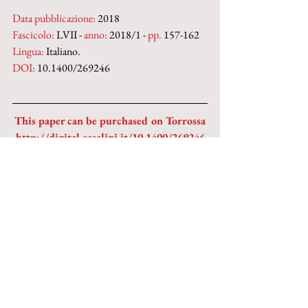
Data pubblicazione:
 2018
Fascicolo:
 LVII - 
anno:
 2018/1 - 
pp.
 157-162
Lingua:
 Italiano.
DOI: 
10.1400/269246
This paper can be purchased on Torrossa
http://digital.casalini.it/10.1400/269246
© 2023 by Inschibboleth edizioni - Roma
redazione@inschibbolethedizioni.com
Privacy
Sign up to our newsletter
Sign up