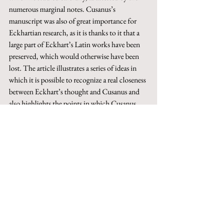
numerous marginal notes. Cusanus’s 
manuscript was also of great importance for 
Eckhartian research, as it is thanks to it that a 
large part of Eckhart’s Latin works have been 
preserved, which would otherwise have been 
lost. The article illustrates a series of ideas in 
which it is possible to recognize a real closeness 
between Eckhart’s thought and Cusanus and 
also highlights the points in which Cusanus 
transforms the themes he takes. The second 
part of the article examines the relationship 
between 
De filiatione Dei
 and the so-called 
“Eckhartian Sermons” of Cusanus and the 
cycle of German sermons dedicated by Eckhart 
to the theme of the birth of God in the soul. 
The article shows how Cusanus actually read 
and meditated on these Eckhartian texts, 
which left a deep mark on his thinking, 