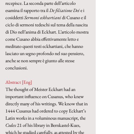
recepisce. La seconda parte dell’articolo 
esamina il rapporto tra il 
De filiatione Dei
 e i 
cosiddetti 
Sermoni eckhartiani
 di Cusano e il 
ciclo di sermoni tedeschi sul tema della nascita 
di Dio nell’anima di Eckhart. L’articolo mostra 
come Cusano abbia effettivamente letto e 
meditato questi testi eckhartiani, che hanno 
lasciato un segno profondo nel suo pensiero, 
anche se non sempre è giunto alle stesse 
conclusioni.
Abstract [Eng]
The thought of Meister Eckhart had an 
important influence on Cusanus, who knew 
directly many of his writings. We know that in 
1444 Cusanus had ordered to copy Eckhart’s 
Latin works in a voluminous manuscript, the 
Codex
 21 of his library in Bernkastel-Kues, 
which he studied carefully, as attested by the 