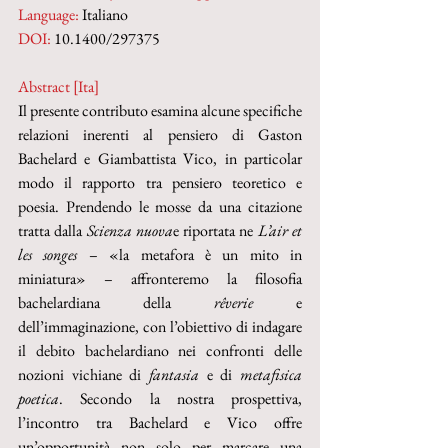
Language:
 Italiano
DOI: 
10.1400/297375
Abstract [Ita]
Il presente contributo esamina alcune specifiche 
relazioni inerenti al pensiero di Gaston 
Bachelard e Giambattista Vico, in particolar 
modo il rapporto tra pensiero teoretico e 
poesia. Prendendo le mosse da una citazione 
tratta dalla 
Scienza nuova
e riportata ne 
L’air et 
les songes
 – «la metafora è un mito in 
miniatura» – affronteremo la filosofia 
bachelardiana della 
rêverie 
e 
dell’immaginazione, con l’obiettivo di indagare 
il debito bachelardiano nei confronti delle 
nozioni vichiane di 
fantasia
 e di 
metafisica 
poetica
. Secondo la nostra prospettiva, 
l’incontro tra Bachelard e Vico offre 
un’opportunità non solo per marcare una 