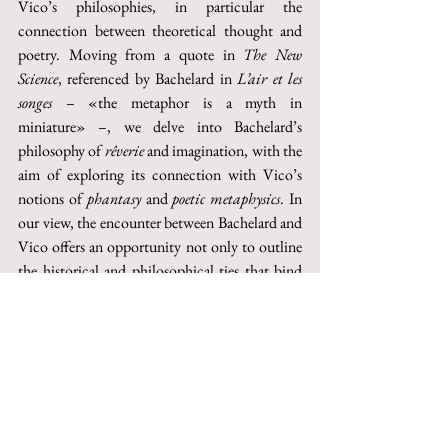
Vico’s philosophies, in particular the 
connection between theoretical thought and 
poetry. Moving from a quote in 
The New 
Science
, referenced by Bachelard in 
L’air et les 
songes
 – «the metaphor is a myth in 
miniature» –, we delve into Bachelard’s 
philosophy of 
rêverie
 and imagination, with the 
aim of exploring its connection with Vico’s 
notions of 
phantasy
 and 
poetic metaphysics
. In 
our view, the encounter between Bachelard and 
Vico offers an opportunity not only to outline 
the historical and philosophical ties that bind 
the two authors, but also to contemplate the 
idea that poetry, embracing both meanings of 
the Greek term 
poiesis
, and philosophical 
concept inherently share a fundamental 
gnoseological and metaphysical relationship. In 
this sense, poetry and imagination, as conceived 
by Vico and Bachelard, serve as a primitive 