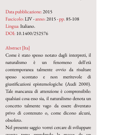
Data pubblicazione:
 2015
Fascicolo:
 LIV - 
anno:
 2015 - 
pp.
 85-108
Lingua:
 Italiano.
DOI:
 10.1400/252576
Abstract [Ita]
Come è stato spesso notato dagli interpreti, il 
naturalismo è un fenomeno dell'età 
contemporanea talmente ovvio da risultare 
spesso scontato e non meritevole di 
giustificazioni epistemologiche (Audi 2000). 
Tale mancanza di attenzione è comprensibile: 
qualsiasi cosa esso sia, il naturalismo denota un 
concetto talmente vago da essere diventato 
privo di contenuto o, come dicono alcuni, 
obsoleto.
Nel presente saggio vorrei cercare di sviluppare 
questo tema prendendo le mosse da un 