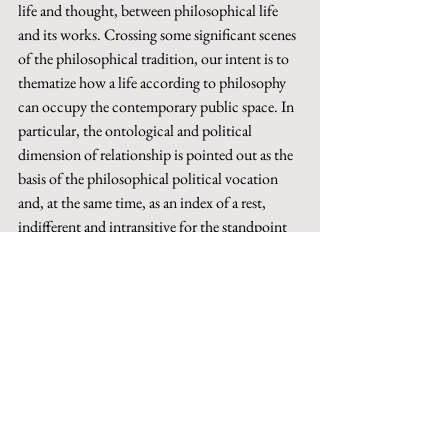
life and thought, between philosophical life 
and its works. Crossing some significant scenes 
of the philosophical tradition, our intent is to 
thematize how a life according to philosophy 
can occupy the contemporary public space. In 
particular, the ontological and political 
dimension of relationship is pointed out as the 
basis of the philosophical political vocation 
and, at the same time, as an index of a rest, 
indifferent and intransitive for the standpoint 
of dialectical reflection, that cannot to be 
neglected.
Keywords
: theoretical life, autobiography, 
critique, democracy, loneliness.
This paper can be purchased on Torrossa
http://digital.casalini.it/10.1400/292242
© 2023 by Inschibboleth edizioni - Roma