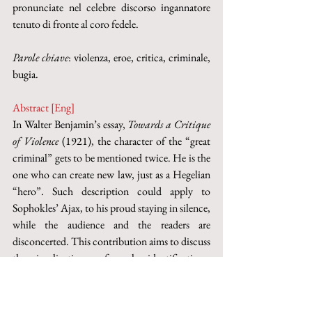
pronunciate nel celebre discorso ingannatore 
tenuto di fronte al coro fedele.
Parole chiave
: violenza, eroe, critica, criminale, 
bugia.
Abstract [Eng]
In Walter Benjamin’s essay, 
Towards a Critique 
of Violence
 (1921), the character of the “great 
criminal” gets to be mentioned twice. He is the 
one who can create new law, just as a Hegelian 
“hero”. Such description could apply to 
Sophokles’ Ajax, to his proud staying in silence, 
while the audience and the readers are 
disconcerted. This contribution aims to discuss 
the implications of such identifications, 
showing how it could be more useful to 
investigate, more than Ajax’ madness and 
suicide, his words in his famous 
Trugrede
, the 