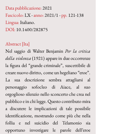
Data pubblicazione:
 2021
Fascicolo:
 LX - 
anno:
 2021/1 - 
pp. 
121-138
Lingua:
 Italiano.
DOI: 
10.1400/282875
Abstract [Ita]
Nel saggio di Walter Benjamin 
Per la critica 
della violenza
 (1921) appare in due occorrenze 
la figura del “grande criminale”, suscettibile di 
creare nuovo diritto, come un hegeliano “eroe”. 
La sua descrizione sembra attagliarsi al 
personaggio sofocleo di Aiace, al suo 
orgoglioso silenzio nello sconcerto che crea nel 
pubblico e in chi legge. Questo contributo mira 
a discutere le implicazioni di tale possibile 
identificazione, mostrando come più che nella 
follia e nel suicidio del Telamonio sia 
opportuno investigare le parole dell’eroe 