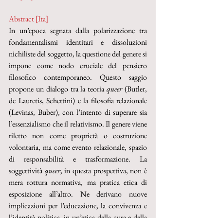
Abstract [Ita]
In un’epoca segnata dalla polarizzazione tra 
fondamentalismi identitari e dissoluzioni 
nichiliste del soggetto, la questione del genere si 
impone come nodo cruciale del pensiero 
filosofico contemporaneo. Questo saggio 
propone un dialogo tra la teoria 
queer
 (Butler, 
de Lauretis, Schettini) e la filosofia relazionale 
(Levinas, Buber), con l’intento di superare sia 
l’essenzialismo che il relativismo. Il genere viene 
riletto non come proprietà o costruzione 
volontaria, ma come evento relazionale, spazio 
di responsabilità e trasformazione. La 
soggettività 
queer
, in questa prospettiva, non è 
mera rottura normativa, ma pratica etica di 
esposizione all’altro. Ne derivano nuove 
implicazioni per l’educazione, la convivenza e 
l’identità politica, in un’etica della cura e della 