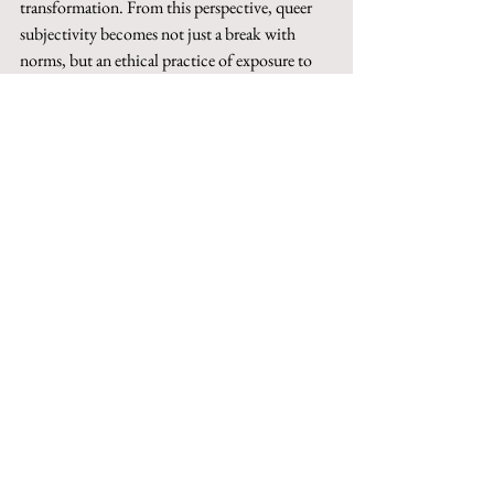
transformation. From this perspective, queer 
subjectivity becomes not just a break with 
norms, but an ethical practice of exposure to 
the other. The result is a new foundation for 
education, coexistence, and political identity, 
rooted in an ethics of embodied care and 
vulnerability.
Keywords
: gender, relation, otherness, 
deconstruction, responsibility.
Questo articolo può essere acquistato su 
Torrossa
https://digital.casalini.it/10.1400/304136
© 2023 by Inschibboleth edizioni - Roma
redazione@inschibbolethedizioni.com