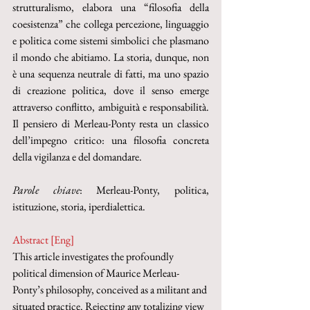
strutturalismo, elabora una “filosofia della 
coesistenza” che collega percezione, linguaggio 
e politica come sistemi simbolici che plasmano 
il mondo che abitiamo. La storia, dunque, non 
è una sequenza neutrale di fatti, ma uno spazio 
di creazione politica, dove il senso emerge 
attraverso conflitto, ambiguità e responsabilità. 
Il pensiero di Merleau-Ponty resta un classico 
dell’impegno critico: una filosofia concreta 
della vigilanza e del domandare.
Parole chiave
: Merleau-Ponty, politica, 
istituzione, storia, iperdialettica.
Abstract [Eng]
This article investigates the profoundly 
political dimension of Maurice Merleau-
Ponty’s philosophy, conceived as a militant and 
situated practice. Rejecting any totalizing view 