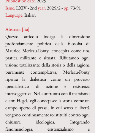
Publication date:
 2025
Issue:
 LXIV - 2nd 
year:
 2025/2 - 
pp.
 73-91
Language:
 Italian
Abstract [Ita]
Questo articolo indaga la dimensione 
profondamente politica della filosofia di 
Maurice Merleau-Ponty, concepita come una 
pratica militante e situata. Rifiutando ogni 
visione totalizzante della storia o della ragione 
puramente contemplativa, Merleau-Ponty 
ripensa la dialettica come un processo 
iperdialettico di azione e resistenza 
intersoggettiva. Nel confronto con il marxismo 
e con Hegel, egli concepisce la storia come un 
campo aperto di prassi, in cui senso e libertà 
vengono continuamente re-istituiti contro ogni 
chiusura ideologica. Integrando 
fenomenologia, esistenzialismo e 