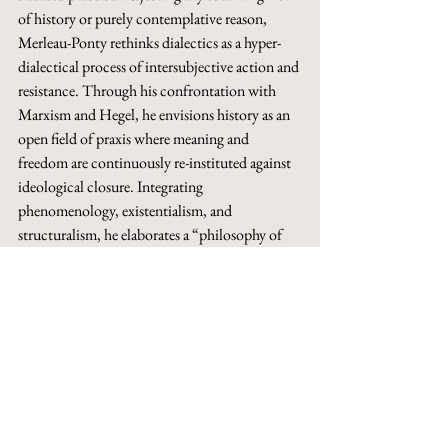
of history or purely contemplative reason, 
Merleau-Ponty rethinks dialectics as a hyper-
dialectical process of intersubjective action and 
resistance. Through his confrontation with 
Marxism and Hegel, he envisions history as an 
open field of praxis where meaning and 
freedom are continuously re-instituted against 
ideological closure. Integrating 
phenomenology, existentialism, and 
structuralism, he elaborates a “philosophy of 
coexistence” that links perception, language, 
and politics as symbolic systems shaping the 
world we inhabit. History, thus, is not a 
neutral sequence of facts but a space of 
political creation, where sense emerges through 
conflict, ambiguity, and responsibility. 
Merleau-Ponty’s thought remains a classic 
example of critical engagement: a concrete 