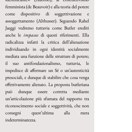
femminista (de Beauvoir) e alla teoria del potere 
come dispositivo di soggettivazione e 
assoggettamento (Althusser). Seguendo Rahel 
Jaeggi vedremo tuttavia come Butler erediti 
anche le
 impasses
 di questi riferimenti. Ella 
radicalizza infatti la critica dell’alienazione 
individuando in ogni identità socialmente 
mediata una funzione delle strutture di potere; 
il suo antifondazionalismo, tuttavia, le 
impedisce di affermare un Sé o un’autenticità 
presociali, e dunque di stabilire che cosa venga 
effettivamente alienato. La proposta butleriana 
può dunque essere corretta mediante 
un’articolazione più sfumata del rapporto tra 
riconoscimento sociale e soggettività, che non 
consegni quest’ultima alla mera 
indeterminatezza.