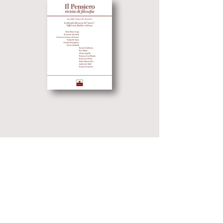
© 2023 by Inschibboleth edizioni - Roma
redazione@inschibbolethedizioni.com
Privacy