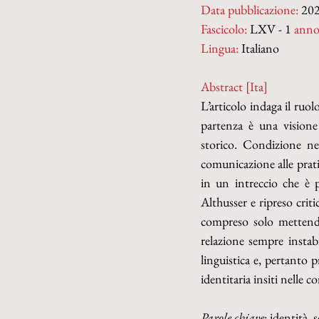
Data pubblicazione:
 20
Fascicolo:
 LXV - 1 
anno
Lingua:
 Italiano
Abstract [Ita]
L’articolo indaga il ruol
partenza è una visione a
storico. Condizione ne
comunicazione alle pratic
in un intreccio che è p
Althusser e ripreso crit
compreso solo mettendo 
relazione sempre instabi
linguistica e, pertanto p
identitaria insiti nelle c
Parole chiave
: identità, 