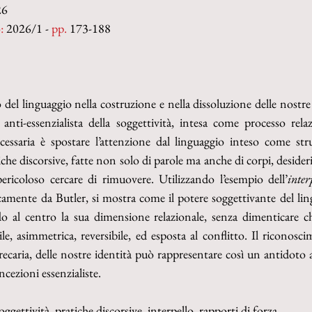
26
:
 2026/1 - 
pp. 
173-188
o del linguaggio nella costruzione e nella dissoluzione delle nostre
nti-essenzialista della soggettività, intesa come processo relazi
cessaria è spostare l’attenzione dal linguaggio inteso come st
he discorsive, fatte non solo di parole ma anche di corpi, desideri,
ericoloso cercare di rimuovere. Utilizzando l’esempio dell’
inter
icamente da Butler, si mostra come il potere soggettivante del lin
al centro la sua dimensione relazionale, senza dimenticare che
le, asimmetrica, reversibile, ed esposta al conflitto. Il riconosci
recaria, delle nostre identità può rappresentare così un antidoto ai
oncezioni essenzialiste.
soggettività, pratiche discorsive, interpello, rapporti di forza.