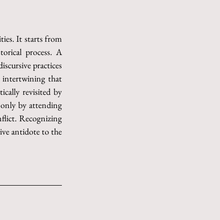
es. It starts from 
torical process. A 
scursive practices 
intertwining that 
cally revisited by 
only by attending 
flict. Recognizing 
ive antidote to the 