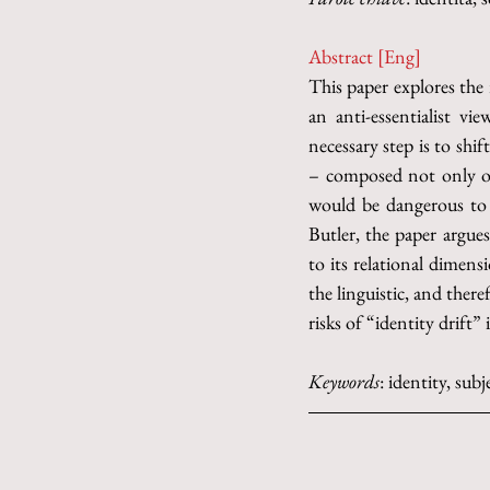
Abstract [Eng]
This paper explores the 
an anti-essentialist vie
necessary step is to shi
– composed not only of 
would be dangerous to o
Butler, the paper argue
to its relational dimens
the linguistic, and there
risks of “identity drift”
Keywords
: identity, subje