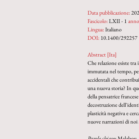
Data pubblicazione:
 20
Fascicolo:
 LXII - 1 
anno
Lingua:
 Italiano
DOI: 
10.1400/292257
Abstract [Ita]
Che relazione esiste tra 
immutata nel tempo, per
accidentali che contribu
una nuova storia? In que
della pensatrice frances
decostruzione dell'identi
plasticità negativa e ce
nuove narrazioni di noi s
Parole chiave
: Malabou, 