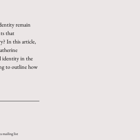
dentity remain 
ts that 
? In this article, 
atherine 
identity in the 
ing to outline how 
ra mailing list