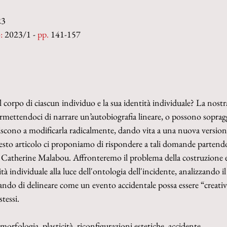
23
:
 2023/1 - 
pp. 
141-157
il corpo di ciascun individuo e la sua identità individuale? La nost
mettendoci di narrare un’autobiografia lineare, o possono soprag
iscono a modificarla radicalmente, dando vita a una nuova versione 
sto articolo ci proponiamo di rispondere a tali domande partendo d
e Catherine Malabou. Affronteremo il problema della costruzione e
tà individuale alla luce dell'ontologia dell'incidente, analizzando il
rcando di delineare come un evento accidentale possa essere “creativ
tessi.
morfologia, plasticità, riconfigurazioni estetiche, accidente.