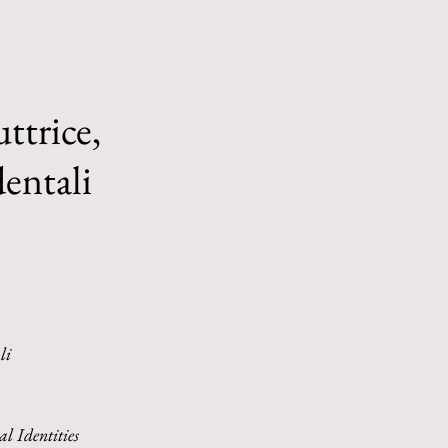
uttrice,
dentali
li
l Identities