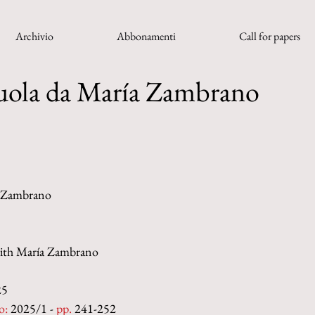
Archivio
Abbonamenti
Call for papers
cuola da María Zambrano
a Zambrano
with María Zambrano
25
o:
 2025/1 - 
pp. 
241-252