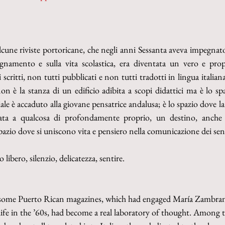
lcune riviste portoricane, che negli anni Sessanta aveva impegna
segnamento e sulla vita scolastica, era diventata un vero e prop
scritti, non tutti pubblicati e non tutti tradotti in lingua italiana
 non è la stanza di un edificio adibita a scopi didattici ma è lo spa
ale è accaduto alla giovane pensatrice andalusa; è lo spazio dove l
iata a qualcosa di profondamente proprio, un destino, anche 
spazio dove si uniscono vita e pensiero nella comunicazione dei sen
io libero, silenzio, delicatezza, sentire.
 some Puerto Rican magazines, which had engaged María Zambrano
life in the ’60s, had become a real laboratory of thought. Among