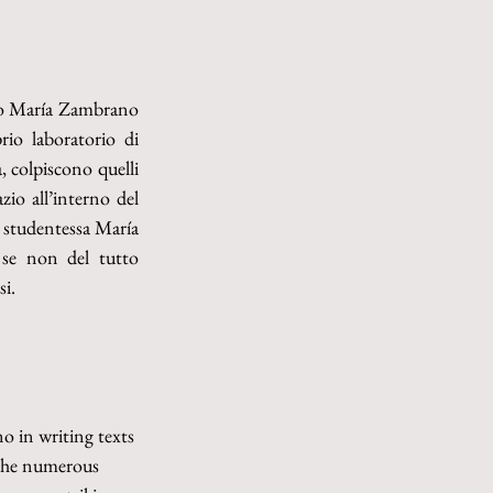
to María Zambrano 
rio laboratorio di 
, colpiscono quelli 
zio all’interno del 
a studentessa María 
se non del tutto 
si.
 in writing texts 
 the numerous 