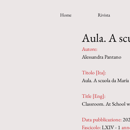
Home
Rivista
Aula. A s
Autore:
Alessandra Pantano
Titolo [Ita]: 
Aula. A scuola da Marí
Title [Eng]:
Classroom. At School 
Data pubblicazione:
 20
Fascicolo:
 LXIV - 1 
ann