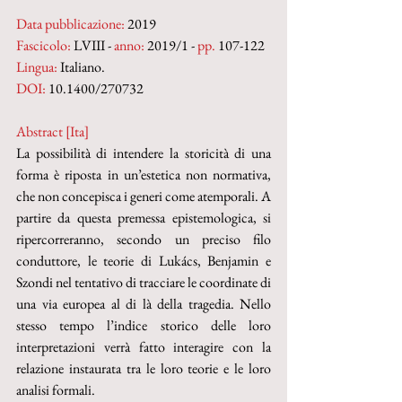
Data pubblicazione:
 2019
Fascicolo:
 LVIII - 
anno:
 2019/1 - 
pp.
 107-122
Lingua:
 Italiano.
DOI: 
10.1400/270732
Abstract [Ita]
La possibilità di intendere la storicità di una 
forma è riposta in un’estetica non normativa, 
che non concepisca i generi come atemporali. A 
partire da questa premessa epistemologica, si 
ripercorreranno, secondo un preciso filo 
conduttore, le teorie di Lukács, Benjamin e 
Szondi nel tentativo di tracciare le coordinate di 
una via europea al di là della tragedia. Nello 
stesso tempo l’indice storico delle loro 
interpretazioni verrà fatto interagire con la 
relazione instaurata tra le loro teorie e le loro 
analisi formali.