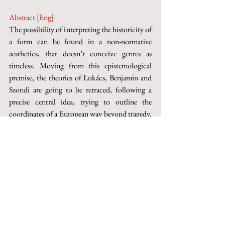
Abstract [Eng]
The possibility of interpreting the historicity of 
a form can be found in a non-normative 
aesthetics, that doesn’t conceive genres as 
timeless. Moving from this epistemological 
premise, the theories of Lukács, Benjamin and 
Szondi are going to be retraced, following a 
precise central idea, trying to outline the 
coordinates of a European way beyond tragedy. 
At the same time the historical indicator of 
their interpretations will be put into interaction 
with the relationship established between their 
theories and their formal analysis.
This paper can be purchased on Torrossa
http://digital.casalini.it/10.1400/270732
© 2023 by Inschibboleth edizioni - Roma