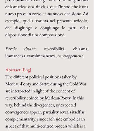
chiasmatica: essa rinvia a quell’intero che è una 
nuova prassi in corso e una nuova decisione. Ad 
esempio, quella assunta nel presente articolo, 
che disgiunge e congiunge le parti nella 
disposizione di una composizione.
Parole chiave
: reversibilità, chiasma, 
immanenza, transimmanenza, 
enveloppement
.
Abstract [Eng]
The different political positions taken by 
Merleau-Ponty and Sartre during the Cold War 
are interpreted in light of the concept of 
reversibility coined by Merleau-Ponty. In this 
way, behind the divergences, unexpected 
convergences appear: partiality reveals itself as 
complementarity, since each side embodies an 
aspect of that multi-centred process which is a 