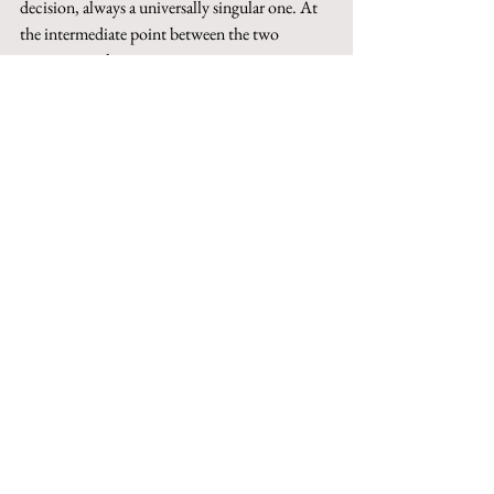
decision, always a universally singular one. At 
the intermediate point between the two 
positions, a chiasmatic junction zone emerges: 
it refers back to that whole which is a new 
praxis in progress and a new decision – for 
example, the one undertaken in the present 
article, which separates and unites the parts in 
the arrangement of a composition.
Keywords
: reversibility, chiasm, immanence, 
transimmanence, 
enveloppement
.
This item can be purchased on Torrossa
https://digital.casalini.it/10.1400/302827
© 2023 by Inschibboleth edizioni - Roma
redazione@inschibbolethedizioni.com