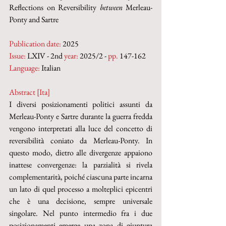
Reflections on Reversibility 
between
 Merleau-
Ponty and Sartre
Publication date:
 2025
Issue:
 LXIV - 2nd 
year:
 2025/2 - 
pp.
 147-162
Language:
 Italian
Abstract [Ita]
I diversi posizionamenti politici assunti da 
Merleau-Ponty e Sartre durante la guerra fredda 
vengono interpretati alla luce del concetto di 
reversibilità coniato da Merleau-Ponty. In 
questo modo, dietro alle divergenze appaiono 
inattese convergenze: la parzialità si rivela 
complementarità, poiché ciascuna parte incarna 
un lato di quel processo a molteplici epicentri 
che è una decisione, sempre universale 
singolare. Nel punto intermedio fra i due 
posizionamenti emerge una zona di giuntura 