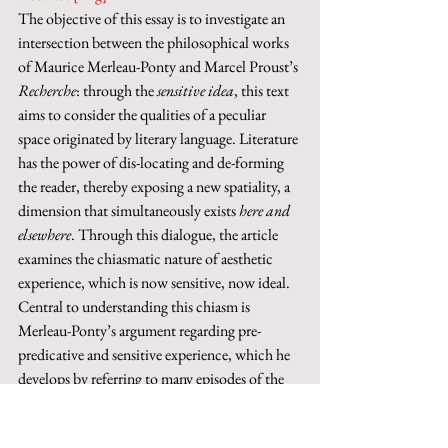
The objective of this essay is to investigate an 
intersection between the philosophical works 
of Maurice Merleau-Ponty and Marcel Proust’s 
Recherche
: through the 
sensitive idea
, this text 
aims to consider the qualities of a peculiar 
space originated by literary language. Literature 
has the power of dis-locating and de-forming 
the reader, thereby exposing a new spatiality, a 
dimension that simultaneously exists 
here and 
elsewhere
. Through this dialogue, the article 
examines the chiasmatic nature of aesthetic 
experience, which is now sensitive, now ideal. 
Central to understanding this chiasm is 
Merleau-Ponty’s argument regarding pre-
predicative and sensitive experience, which he 
develops by referring to many episodes of the 
Recherche
. By analysing the experience of 
literature, this article suggests it is possible to 