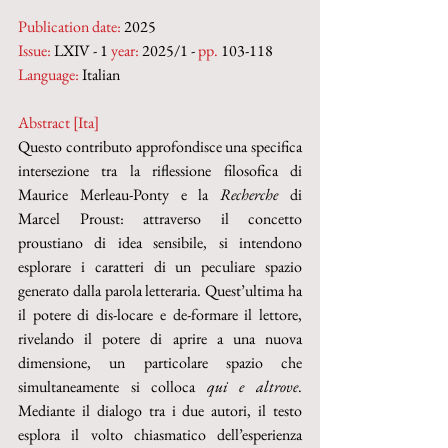
Publication date:
 2025
Issue:
 LXIV - 1 
year:
 2025/1 - 
pp. 
103-118
Language:
 Italian
Abstract [Ita]
Questo contributo approfondisce una specifica 
intersezione tra la riflessione filosofica di 
Maurice Merleau-Ponty e la 
Recherche
 di 
Marcel Proust: attraverso il concetto 
proustiano di idea sensibile, si intendono 
esplorare i caratteri di un peculiare spazio 
generato dalla parola letteraria. Quest’ultima ha 
il potere di dis-locare e de-formare il lettore, 
rivelando il potere di aprire a una nuova 
dimensione, un particolare spazio che 
simultaneamente si colloca 
qui
e altrove
. 
Mediante il dialogo tra i due autori, il testo 
esplora il volto chiasmatico dell’esperienza 