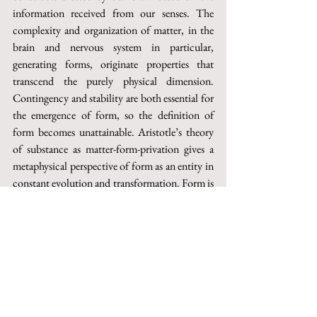
information received from our senses. The 
complexity and organization of matter, in the 
brain and nervous system in particular, 
generating forms, originate properties that 
transcend the purely physical dimension. 
Contingency and stability are both essential for 
the emergence of form, so the definition of 
form becomes unattainable. Aristotle’s theory 
of substance as matter-form-privation gives a 
metaphysical perspective of form as an entity in 
constant evolution and transformation. Form is 
monstrous because it deforms itself in the 
process of its own definition. The artist Francis 
Bacon is an example of how deformity and 
accident are inherent in the creative process. 
Figurative painting and abstraction meet in the 
image, which is like a balancing act between the 
two. Form is a subjective experience, so it 