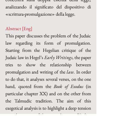
analizzando il significato del dispositivo di 
«scrittura-promulgazione» della legge. 
Abstract [Eng]
This paper discusses the problem of the Judaic 
law regarding its form of promulgation. 
Starting from the Hegelian critique of the 
Judaic law in Hegel’s 
Early Writings
, the paper 
tries to show the relationship between 
promulgation and writing of the 
law
. In order 
to do that, it analyses several verses, on the one 
hand, quoted from the 
Book of Exodus 
(in 
particular chapter XX) and on the other from 
the Talmudic tradition. The aim of this 
exegetical analysis is to highlight a deep tension 
into the notion of the promulgation of Judaic 
law, which is at the same time a law given by 
God to Moses on the Sinai and a law written by 