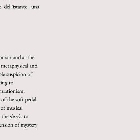
dell’istante, una 
onian and at the 
 metaphysical and 
le suspicion of 
ing to 
nuationism: 
f the soft pedal, 
 of musical 
 the 
durée
, to 
ension of mystery 