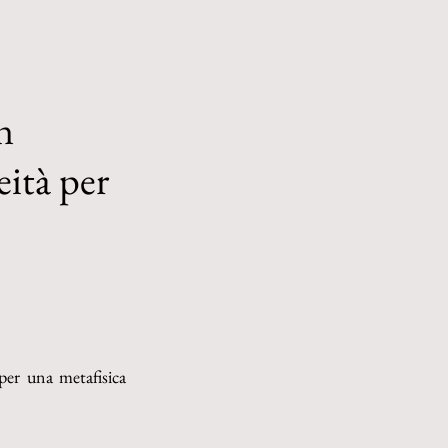
n
eità per
er una metafisica 