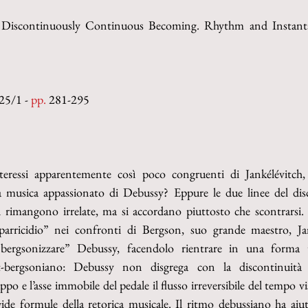
’s Discontinuously Continuous Becoming. Rhythm and Instanta
25/1 - 
pp. 
281-295
teressi apparentemente così poco congruenti di Jankélévitch,
 musica appassionato di Debussy? Eppure le due linee del disco
rimangono irrelate, ma si accordano piuttosto che scontrarsi. 
“parricidio” nei confronti di Bergson, suo grande maestro, Ja
“bergsonizzare” Debussy, facendolo rientrare in una forma tu
-bergsoniano: Debussy non disgrega con la discontinuità 
uppo e l’asse immobile del pedale il flusso irreversibile del tempo v
gide formule della retorica musicale. Il ritmo debussiano ha aiut