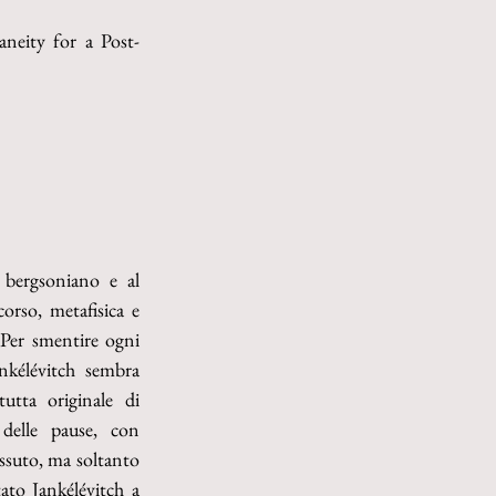
neity for a Post-
 bergsoniano e al 
rso, metafisica e 
Per smentire ogni 
nkélévitch sembra 
tta originale di 
delle pause, con 
issuto, ma soltanto 
ato Jankélévitch a 