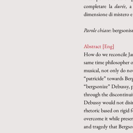
completare la 
durée
, a
dimensione di mistero e 
Parole chiave
: bergsoni
Abstract [Eng]
How do we reconcile Jan
same time philosopher o
musical, not only do not
“patricide” towards Berg
“bergsonize” Debussy, p
through the discontinuit
Debussy would not disint
rhetoric based on rigid
overcome it while preser
and tragedy that Bergson