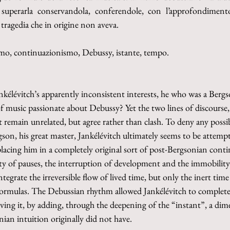
 superarla conservandola, conferendole, con l’approfondimento 
tragedia che in origine non aveva.
smo, continuazionismo, Debussy, istante, tempo.
kélévitch’s apparently inconsistent interests, he who was a Bergs
f music passionate about Debussy? Yet the two lines of discourse,
 remain unrelated, but agree rather than clash. To deny any possib
son, his great master, Jankélévitch ultimately seems to be attempt
lacing him in a completely original sort of post-Bergsonian conti
y of pauses, the interruption of development and the immobility o
egrate the irreversible flow of lived time, but only the inert time
 formulas. The Debussian rhythm allowed Jankélévitch to complete
ving it, by adding, through the deepening of the “instant”, a dim
ian intuition originally did not have.