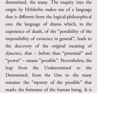
determined, the many. The inquiry into the 
origin by Hölderlin makes use of a language 
that is different from the logical-philosophical 
one: the language of drama which, in the 
experience of death, of the “possibility of the 
impossibility of existence in general”, leads to 
the discovery of the original meaning of 
dýnamis
, that – before than “potential” and 
“power” – means “possible”. Nevertheless, the 
leap from the Undetermined to the 
Determined, from the One to the many 
remains: the “mystery of the possible” that 
marks the finiteness of the human being. It is 
represented in the tragedy of Empedocle’s 
solitude: first lived in quietness, as his own free 
will, in the comforting company of nature; 
then as a painful condition because of the 
hostility of the people who, after having exalted 
him as a god, drove him away from the City; 