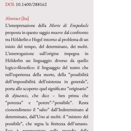
DOI: 
10.1400/288162
Abstract [Ita]
L’interpretazione della 
Morte di Empedocle 
proposta in questo saggio muove dal confronto 
tra Hölderlin e Hegel intorno al problema di un 
inizio del tempo, del determinato, dei molti. 
L’interrogazione sull’origine impegna in 
Hölderlin un linguaggio diverso da quello 
logico-filosofico: il linguaggio del teatro che 
nell’esperienza della morte, della “possibilità 
dell’impossibilità dell’esistenza in generale”, 
porta allo scoperto quel significato “originario” 
di 
dýnamis
, che dice – ben prima che 
“potenza” e “potere”-“possibile”. Resta 
cionondimeno il “salto” dall’Indeterminato al 
determinato, dall’Uno ai molti: il “mistero del 
possibile”, che segna la finitezza dell’umano. 
Essa è rappresentata nella tragedia dalla 