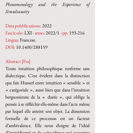
Phenomenology and the Experience of 
Simultaneity
Data pubblicazione:
 2022
Fascicolo:
 LXI - 
anno:
 2022/1 - 
pp. 
193-216
Lingua:
 Francese.
DOI: 
10.1400/288159
Abstract [Fra]
Toute intuition philosophique renferme une 
dialectique. C’est évident dans la distinction 
que fait Husserl entre intuition « sensible » et 
« catégoriale », aussi bien que dans l’intuition 
bergsonienne de la « durée », qui oblige la 
pensée à se réfléchir elle-même dans l’acte même 
par lequel elle atteint son objet. La dimension 
formelle de ce processus est un facteur 
d’ambivalence. Elle nous éloigne de l’idéal 
d’immédiateté et de coïncidence qui gouverne 