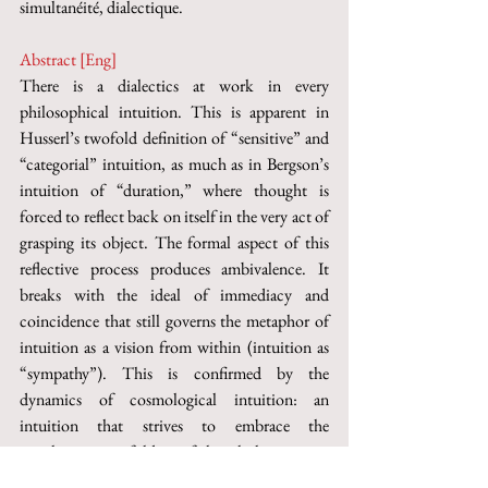
simultanéité, dialectique.
Abstract [Eng]
There is a dialectics at work in every 
philosophical intuition. This is apparent in 
Husserl’s twofold definition of “sensitive” and 
“categorial” intuition, as much as in Bergson’s 
intuition of “duration,” where thought is 
forced to reflect back on itself in the very act of 
grasping its object. The formal aspect of this 
reflective process produces ambivalence. It 
breaks with the ideal of immediacy and 
coincidence that still governs the metaphor of 
intuition as a vision from within (intuition as 
“sympathy”). This is confirmed by the 
dynamics of cosmological intuition: an 
intuition that strives to embrace the 
simultaneous unfolding of the whole universe, 
i.e. the parallel flows of multiple and possibly 