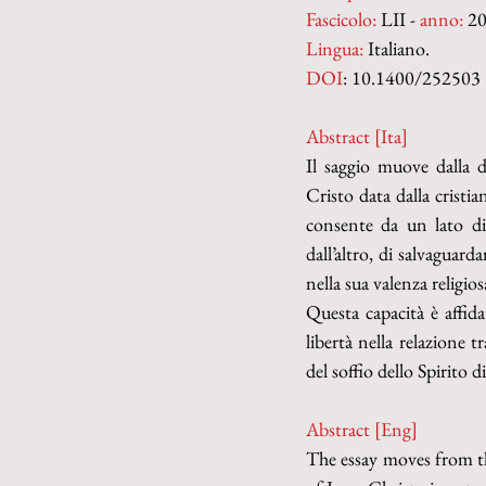
Fascicolo:
 LII - 
anno:
 20
Lingua:
 Italiano.
DOI
: 10.1400/252503
Abstract [Ita] 
Il saggio muove dalla d
Cristo data dalla cristi
consente da un lato di g
dall’altro, di salvaguarda
nella sua valenza religio
Questa capacità è affidat
libertà nella relazione t
del sof­fio dello Spirito d
Abstract [Eng] 
The essay moves from th