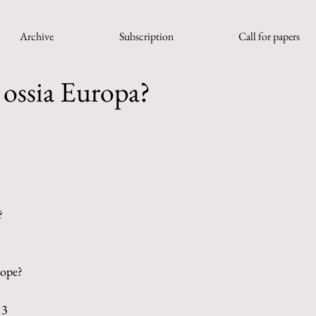
Archive
Subscription
Call for papers
à ossia Europa?
? 
rope?
13