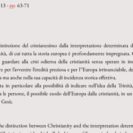
13 - 
pp.
 63-71
istinzione del cristianesimo dalla interpretazione determinata d
anità, di cui tutta la storia europea è profondamente impregnata. 
uardare alla crisi odierna della cristianità senza sperare in impos
re per l’avvenire l’eredità preziosa e per l’’Europa irrinunciabile, de
sa ma anche nella sua capacità di incidenza storica effettiva. 
a in particolare alla possibilità di indicare nell’i­dea della Trinità
ra le persone, il possibile esodo dell’Europa dalla cristianità, in u
i Gesù.
e distinction between Christianity and the inter­pretation deter