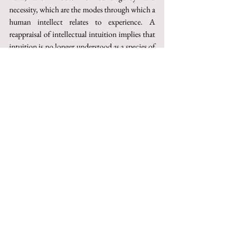
necessity, which are the modes through which a 
human intellect relates to experience. A 
reappraisal of intellectual intuition implies that 
intuition is no longer understood as a species of 
the representation genre, but is thought of as a 
pure and non-empirical feeling, always “in act”, 
different by nature from representation. The 
videre videor
 of Descartes’ 
Second Meditation
thus functions as an intellectual intuition, 
without the possible-real disjunction in the 
least affecting it.
Keywords: Kant, Nicholas of Cusa, feeling, 
Megarian School, fourth person.
This paper can be purchased on Torrossa
http://digital.casalini.it/10.1400/288158
© 2023 by Inschibboleth edizioni - Roma