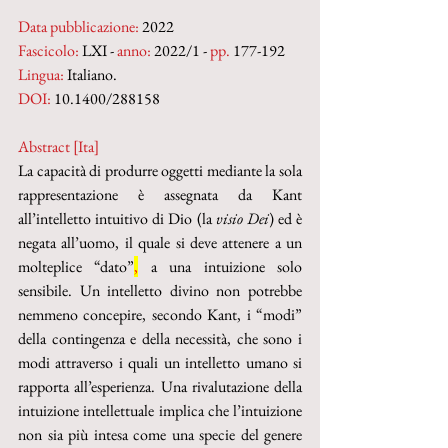
Data pubblicazione:
 2022
Fascicolo:
 LXI - 
anno:
 2022/1 - 
pp. 
177-192
Lingua:
 Italiano.
DOI: 
10.1400/288158
Abstract [Ita]
La capacità di produrre oggetti mediante la sola 
rappresentazione è assegnata da Kant 
all’intelletto intuitivo di Dio (la 
visio Dei
) ed è 
negata all’uomo, il quale si deve attenere a un 
molteplice “dato”
,
a una intuizione solo 
sensibile. Un intelletto divino non potrebbe 
nemmeno concepire, secondo Kant, i “modi” 
della contingenza e della necessità, che sono i 
modi attraverso i quali un intelletto umano si 
rapporta all’esperienza. Una rivalutazione della 
intuizione intellettuale implica che l’intuizione 
non sia più intesa come una specie del genere 