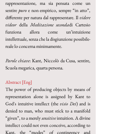
rappresentazione, ma sia pensata come un 
sentire 
puro
 e non empirico, sempre “in atto”, 
differente per natura dal rappresentare. Il 
videre 
videor
 della 
Meditazione seconda
di Cartesio 
funziona allora come un’intuizione 
intellettuale, senza che la disgiunzione possibile-
reale lo concerna minimamente.
Parole chiave
: Kant, Niccolò da Cusa, sentire, 
Scuola megarica, quarta persona.
Abstract [Eng]
The power of producing objects by means of 
representation alone is assigned by Kant to 
God's intuitive intellect (the 
visio Dei
) and is 
denied to man, who must stick to a manifold 
“given”, to a merely 
sensitive 
intuition. A divine 
intellect could not even conceive, according to 
Kant, the “modes” of contingency and 